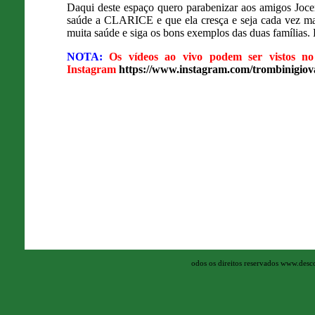
Daqui deste espaço quero parabenizar aos amigos Joc
saúde a CLARICE e que ela cresça e seja cada vez mai
muita saúde e siga os bons exemplos das duas família
NOTA:
Os vídeos ao vivo podem ser vistos n
Instagram
https://www.instagram.com/trombinigiov
odos os direitos reservados www.des