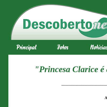
"Princesa Clarice é
--------------------------------------
A