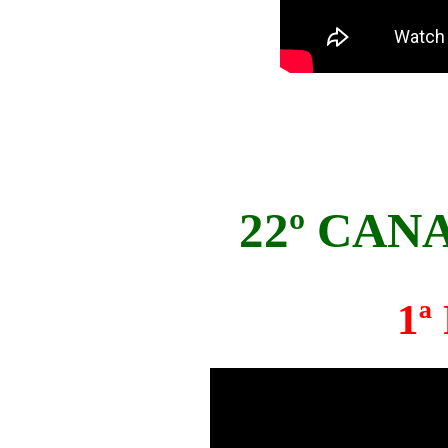
22º CAN
1ª