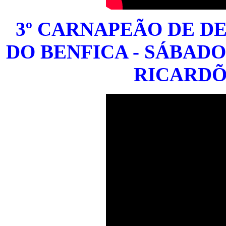
3º CARNAPEÃO DE D
DO BENFICA - SÁBADO,
RICARDÕ