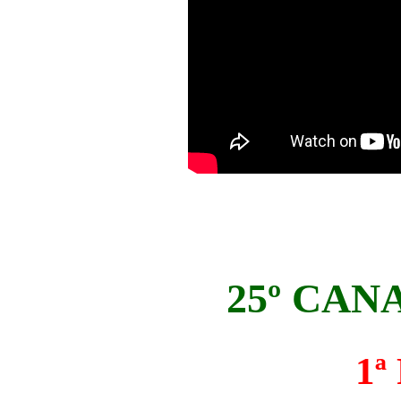
25º CAN
1ª