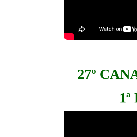
27º CAN
1ª